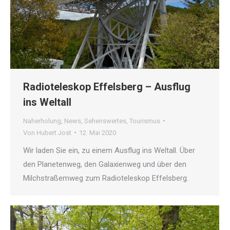
Radioteleskop Effelsberg – Ausflug
ins Weltall
Naherholung
,
News
,
Sehenswertes
,
Tourismus
Von
Hubert Jost
12. Mai 2020
Wir laden Sie ein, zu einem Ausflug ins Weltall. Über
den Planetenweg, den Galaxienweg und über den
Milchstraßemweg zum Radioteleskop Effelsberg.