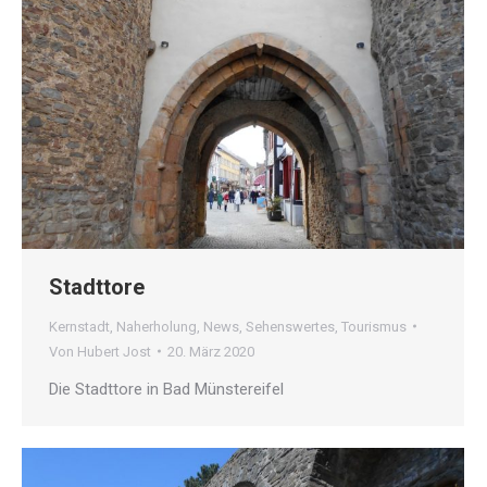
Stadttore
Kernstadt
,
Naherholung
,
News
,
Sehenswertes
,
Tourismus
Von
Hubert Jost
20. März 2020
Die Stadttore in Bad Münstereifel