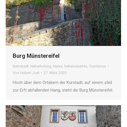
Burg Münstereifel
Kernstadt
,
Naherholung
,
News
,
Sehenswertes
,
Tourismus
Von
Hubert Jost
27. März 2020
Hoch über dem Ortskern der Kurstadt, auf einem steil
zur Erft abfallenden Hang, steht die Burg Münstereifel.