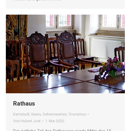
Rathaus
Kernstadt
,
News
,
Sehenswertes
,
Tourismus
Von
Hubert Jost
1. Mai 2020