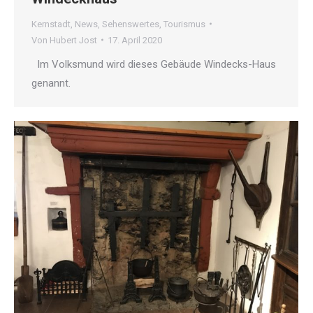
Kernstadt
,
News
,
Sehenswertes
,
Tourismus
Von
Hubert Jost
17. April 2020
Im Volksmund wird dieses Gebäude Windecks-Haus
genannt.