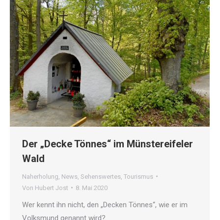
Der „Decke Tönnes“ im Münstereifeler
Wald
Naherholung
,
News
,
Sehenswertes
,
Tourismus
Von
Hubert Jost
8. Mai 2020
Wer kennt ihn nicht, den „Decken Tönnes“, wie er im
Volksmund genannt wird?