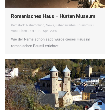
Romanisches Haus – Hürten Museum
Kernstadt
,
Naherholung
,
News
,
Sehenswertes
,
Tourismus
Von
Hubert Jost
10. April 2020
Wie der Name schon sagt, wurde dieses Haus im
romanischen Baustil errichtet.