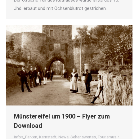
Der östliche Teil des Rathauses wurde Mitte des 15.
Jhd. erbaut und mit Ochsenblutrot gestrichen.
Münstereifel um 1900 – Flyer zum
Download
Infos_Parken
,
Kernstadt
,
News
,
Sehenswertes
,
Tourismus